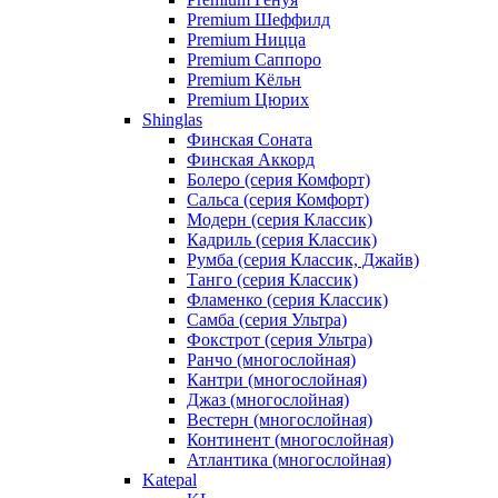
Premium Шеффилд
Premium Ницца
Premium Саппоро
Premium Кёльн
Premium Цюрих
Shinglas
Финская Соната
Финская Аккорд
Болеро (серия Комфорт)
Сальса (серия Комфорт)
Модерн (серия Классик)
Кадриль (серия Классик)
Румба (серия Классик, Джайв)
Танго (серия Классик)
Фламенко (серия Классик)
Самба (серия Ультра)
Фокстрот (серия Ультра)
Ранчо (многослойная)
Кантри (многослойная)
Джаз (многослойная)
Вестерн (многослойная)
Континент (многослойная)
Атлантика (многослойная)
Katepal