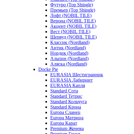
Футуро (Top Shingle)
Премьер (Top Shingle)
Лофт (NOBIL TILE)
Верона (NOBIL TILE)
Акцент (NOBIL TILE)
Вест (NOBIL TILE)
Шервуд (NOBIL TILE)
Классик (Nordland)
Антик (Nordland)
Нордик (Nordland)
Альпин (Nordland)
Аляска (Nordland)
Docke Pie
EURASIA Шестигранник
EURASIA Лабиринт
EURASIA Капля
Standard Сота
Standard Тетрис
Standard Кольчуга
Standard Крона
Europa Сланец
Europa Матрица
Europa Карат
Premium Женева
Premium Генуя