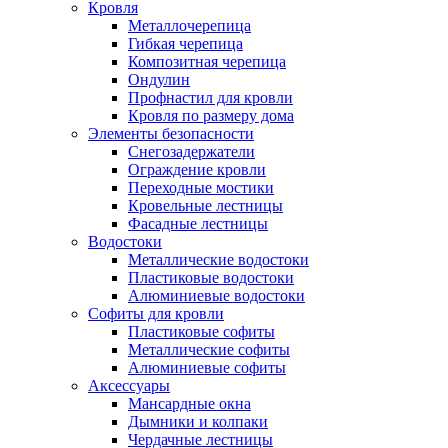
Кровля
Металлочерепица
Гибкая черепица
Композитная черепица
Ондулин
Профнастил для кровли
Кровля по размеру дома
Элементы безопасности
Снегозадержатели
Ограждение кровли
Переходные мостики
Кровельные лестницы
Фасадные лестницы
Водостоки
Металлические водостоки
Пластиковые водостоки
Алюминиевые водостоки
Софиты для кровли
Пластиковые софиты
Металлические софиты
Алюминиевые софиты
Аксессуары
Мансардные окна
Дымники и колпаки
Чердачные лестницы