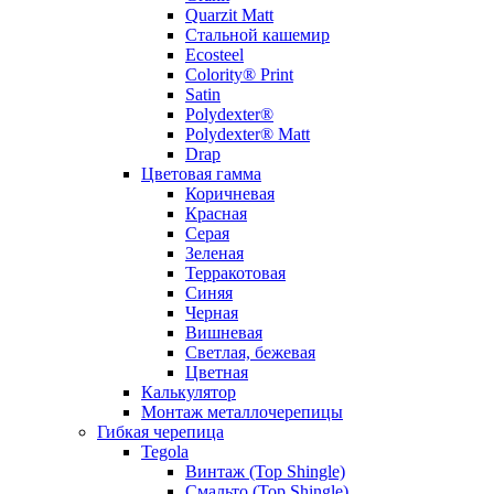
Quarzit Matt
Стальной кашемир
Ecosteel
Colority® Print
Satin
Polydexter®
Polydexter® Matt
Drap
Цветовая гамма
Коричневая
Красная
Серая
Зеленая
Терракотовая
Синяя
Черная
Вишневая
Светлая, бежевая
Цветная
Калькулятор
Монтаж металлочерепицы
Гибкая черепица
Tegola
Винтаж (Top Shingle)
Смальто (Top Shingle)