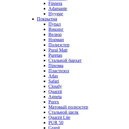
Finnera
Adamante
Hyygge
Покрытия
Пурал
Викинг
Велюр
Норман
Полиэстер
Pural Matt
Puretan
Стальной бархат
Призма
Пластизол
Atlas
Safari
Cloudy
Quarzit
Agneta
Purex
Матовый полиэстер
Стальной шелк
Quarzit Lite
PUR 50
Granit