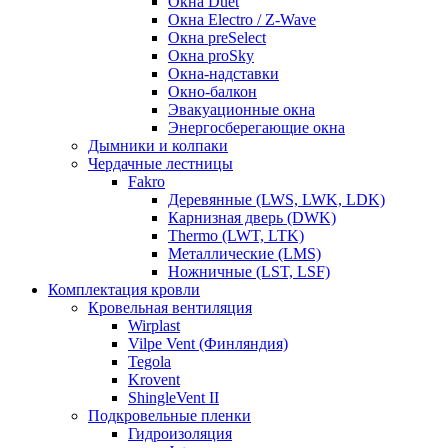
Окна Duet
Окна Electro / Z-Wave
Окна preSelect
Окна proSky
Окна-надставки
Окно-балкон
Эвакуационные окна
Энергосберегающие окна
Дымники и колпаки
Чердачные лестницы
Fakro
Деревянные (LWS, LWK, LDK)
Карнизная дверь (DWK)
Thermo (LWT, LTK)
Металлические (LMS)
Ножничные (LST, LSF)
Комплектация кровли
Кровельная вентиляция
Wirplast
Vilpe Vent (Финляндия)
Tegola
Krovent
ShingleVent II
Подкровельные пленки
Гидроизоляция