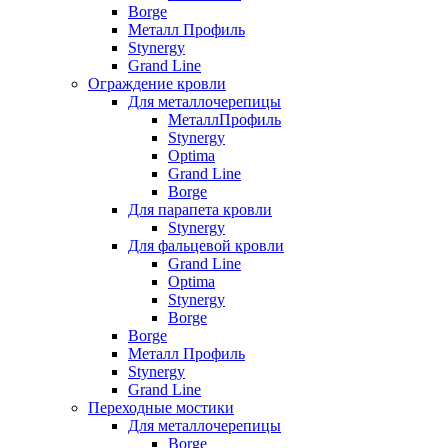
Borge
Металл Профиль
Stynergy
Grand Line
Ограждение кровли
Для металлочерепицы
МеталлПрофиль
Stynergy
Optima
Grand Line
Borge
Для парапета кровли
Stynergy
Для фальцевой кровли
Grand Line
Optima
Stynergy
Borge
Borge
Металл Профиль
Stynergy
Grand Line
Переходные мостики
Для металлочерепицы
Borge