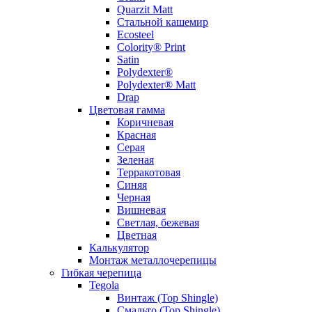
Quarzit Matt
Стальной кашемир
Ecosteel
Colority® Print
Satin
Polydexter®
Polydexter® Matt
Drap
Цветовая гамма
Коричневая
Красная
Серая
Зеленая
Терракотовая
Синяя
Черная
Вишневая
Светлая, бежевая
Цветная
Калькулятор
Монтаж металлочерепицы
Гибкая черепица
Tegola
Винтаж (Top Shingle)
Смальто (Top Shingle)