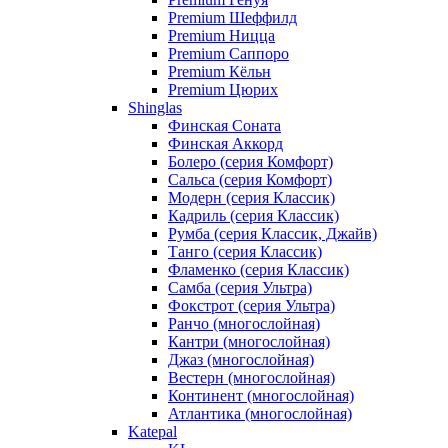
Premium Шеффилд
Premium Ницца
Premium Саппоро
Premium Кёльн
Premium Цюрих
Shinglas
Финская Соната
Финская Аккорд
Болеро (серия Комфорт)
Сальса (серия Комфорт)
Модерн (серия Классик)
Кадриль (серия Классик)
Румба (серия Классик, Джайв)
Танго (серия Классик)
Фламенко (серия Классик)
Самба (серия Ультра)
Фокстрот (серия Ультра)
Ранчо (многослойная)
Кантри (многослойная)
Джаз (многослойная)
Вестерн (многослойная)
Континент (многослойная)
Атлантика (многослойная)
Katepal