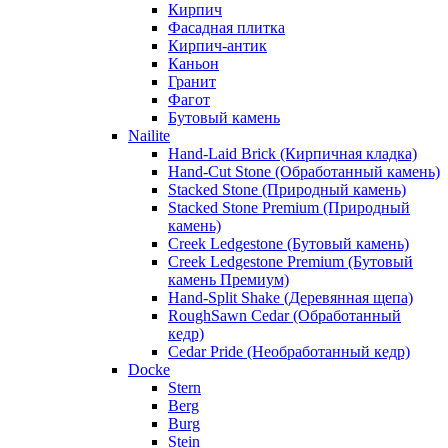
Кирпич
Фасадная плитка
Кирпич-антик
Каньон
Гранит
Фагот
Бутовый камень
Nailite
Hand-Laid Brick (Кирпичная кладка)
Hand-Cut Stone (Обработанный камень)
Stacked Stone (Природный камень)
Stacked Stone Premium (Природный
камень)
Creek Ledgestone (Бутовый камень)
Creek Ledgestone Premium (Бутовый
камень Премиум)
Hand-Split Shake (Деревянная щепа)
RoughSawn Cedar (Обработанный
кедр)
Cedar Pride (Необработанный кедр)
Docke
Stern
Berg
Burg
Stein