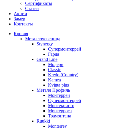
Сертификаты
Статьи
Акции
Замер
Контакты
Кровля
Металлочерепица
Stynergy
Супермонтеррей
Гарда
Grand Line
Модерн
Classic
Kredo (Country)
Kamea
Kvinta plus
Металл Профиль
Монтеррей
Супермонтеррей
Монтекристо
Монтерроса
Трамонтана
Ruukki
Monterrey