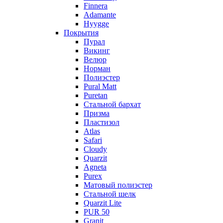
Finnera
Adamante
Hyygge
Покрытия
Пурал
Викинг
Велюр
Норман
Полиэстер
Pural Matt
Puretan
Стальной бархат
Призма
Пластизол
Atlas
Safari
Cloudy
Quarzit
Agneta
Purex
Матовый полиэстер
Стальной шелк
Quarzit Lite
PUR 50
Granit