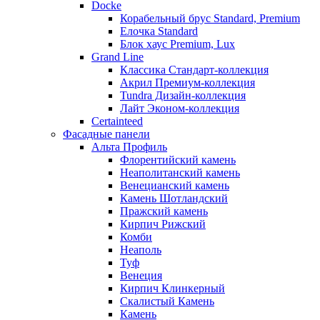
Docke
Корабельный брус Standard, Premium
Елочка Standard
Блок хаус Premium, Lux
Grand Line
Классика Стандарт-коллекция
Акрил Премиум-коллекция
Tundra Дизайн-коллекция
Лайт Эконом-коллекция
Certainteed
Фасадные панели
Альта Профиль
Флорентийский камень
Неаполитанский камень
Венецианский камень
Камень Шотландский
Пражский камень
Кирпич Рижский
Комби
Неаполь
Туф
Венеция
Кирпич Клинкерный
Скалистый Камень
Камень