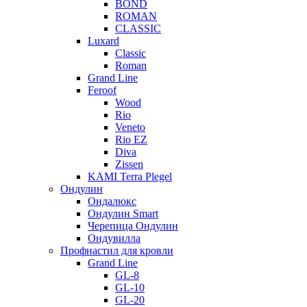
BOND
ROMAN
CLASSIC
Luxard
Classic
Roman
Grand Line
Feroof
Wood
Rio
Veneto
Rio EZ
Diva
Zissen
KAMI Terra Plegel
Ондулин
Ондалюкс
Ондулин Smart
Черепица Ондулин
Ондувилла
Профнастил для кровли
Grand Line
GL-8
GL-10
GL-20