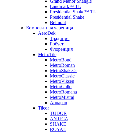
Grand Manor Shangle
Landmark™ TL
Presidential Shake™ TL
Presidential Shake
Belmont
Композитная черепица
AeroDek
Традиция
Робуст
Флоренция
MetroTile
MetroBond
MetroRoman
MetroShake-2
MetroClassic
MetroViksen
MetroGallo
MetroRomana
MetroMistral
Aquapan
Tilcor
TUDOR
ANTICA
SHAKE
ROYAL