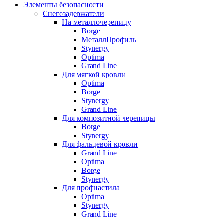
Элементы безопасности
Снегозадержатели
На металлочерепицу
Borge
МеталлПрофиль
Stynergy
Optima
Grand Line
Для мягкой кровли
Optima
Borge
Stynergy
Grand Line
Для композитной черепицы
Borge
Stynergy
Для фальцевой кровли
Grand Line
Optima
Borge
Stynergy
Для профнастила
Optima
Stynergy
Grand Line