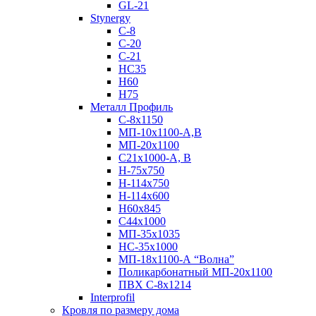
GL-21
Stynergy
C-8
C-20
C-21
НС35
Н60
H75
Металл Профиль
С-8х1150
МП-10x1100-А,В
МП-20х1100
С21х1000-А, В
H-75х750
Н-114х750
Н-114х600
Н60х845
С44х1000
МП-35х1035
НС-35х1000
МП-18х1100-А “Волна”
Поликарбонатный МП-20х1100
ПВХ С-8х1214
Interprofil
Кровля по размеру дома