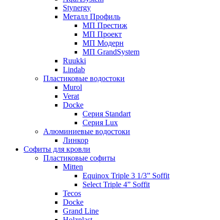
Stynergy
Металл Профиль
МП Престиж
МП Проект
МП Модерн
МП GrandSystem
Ruukki
Lindab
Пластиковые водостоки
Murol
Verat
Docke
Серия Standart
Серия Lux
Алюминиевые водостоки
Линкор
Софиты для кровли
Пластиковые софиты
Mitten
Equinox Triple 3 1/3” Soffit
Select Triple 4” Soffit
Tecos
Docke
Grand Line
Holzplast