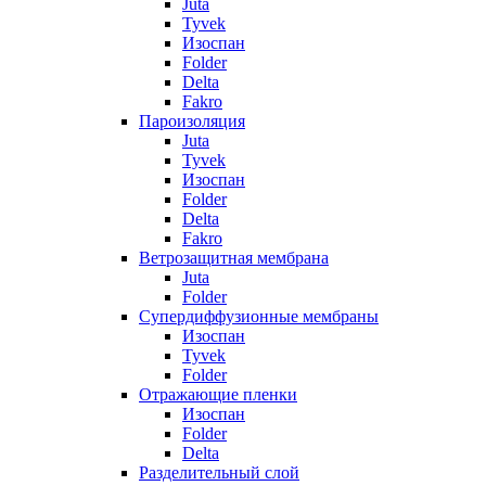
Juta
Tyvek
Изоспан
Folder
Delta
Fakro
Пароизоляция
Juta
Tyvek
Изоспан
Folder
Delta
Fakro
Ветрозащитная мембрана
Juta
Folder
Супердиффузионные мембраны
Изоспан
Tyvek
Folder
Отражающие пленки
Изоспан
Folder
Delta
Разделительный слой