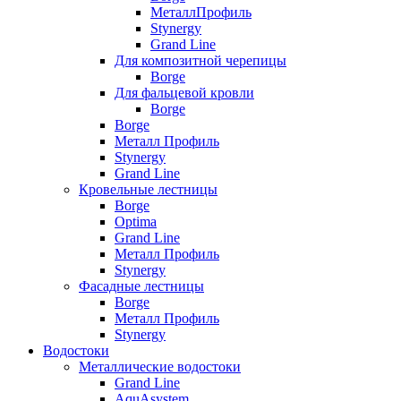
МеталлПрофиль
Stynergy
Grand Line
Для композитной черепицы
Borge
Для фальцевой кровли
Borge
Borge
Металл Профиль
Stynergy
Grand Line
Кровельные лестницы
Borge
Optima
Grand Line
Металл Профиль
Stynergy
Фасадные лестницы
Borge
Металл Профиль
Stynergy
Водостоки
Металлические водостоки
Grand Line
AquAsystem