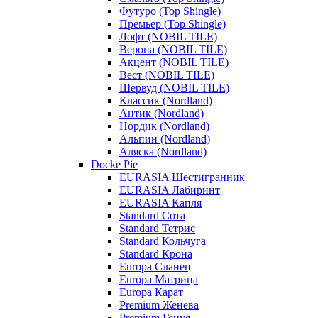
Футуро (Top Shingle)
Премьер (Top Shingle)
Лофт (NOBIL TILE)
Верона (NOBIL TILE)
Акцент (NOBIL TILE)
Вест (NOBIL TILE)
Шервуд (NOBIL TILE)
Классик (Nordland)
Антик (Nordland)
Нордик (Nordland)
Альпин (Nordland)
Аляска (Nordland)
Docke Pie
EURASIA Шестигранник
EURASIA Лабиринт
EURASIA Капля
Standard Сота
Standard Тетрис
Standard Кольчуга
Standard Крона
Europa Сланец
Europa Матрица
Europa Карат
Premium Женева
Premium Генуя