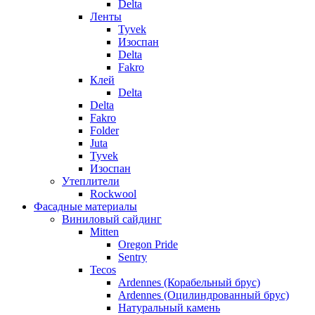
Delta
Ленты
Tyvek
Изоспан
Delta
Fakro
Клей
Delta
Delta
Fakro
Folder
Juta
Tyvek
Изоспан
Утеплители
Rockwool
Фасадные материалы
Виниловый сайдинг
Mitten
Oregon Pride
Sentry
Tecos
Ardennes (Корабельный брус)
Ardennes (Оцилиндрованный брус)
Натуральный камень