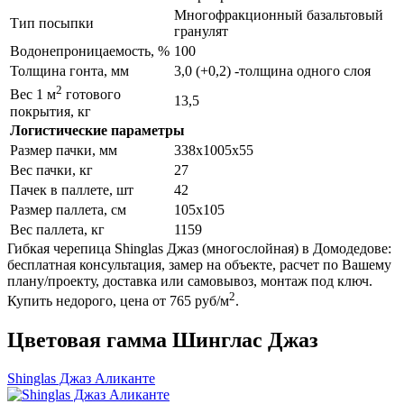
Многофракционный базальтовый
Тип посыпки
гранулят
Водонепроницаемость, %
100
Толщина гонта, мм
3,0 (+0,2) -толщина одного слоя
2
Вес 1 м
готового
13,5
покрытия, кг
Логистические параметры
Размер пачки, мм
338x1005x55
Вес пачки, кг
27
Пачек в паллете, шт
42
Размер паллета, см
105x105
Вес паллета, кг
1159
Гибкая черепица Shinglas Джаз (многослойная) в Домодедове:
бесплатная консультация, замер на объекте, расчет по Вашему
плану/проекту, доставка или самовывоз, монтаж под ключ.
2
Купить недорого, цена от 765 руб/м
.
Цветовая гамма Шинглас Джаз
Shinglas Джаз Аликанте