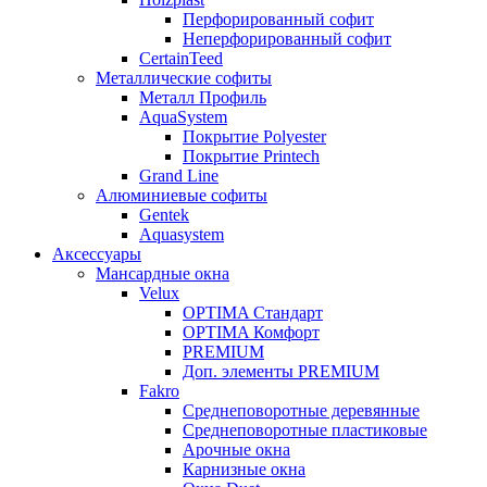
Перфорированный софит
Неперфорированный софит
CertainTeed
Металлические софиты
Металл Профиль
AquaSystem
Покрытие Polyester
Покрытие Printech
Grand Line
Алюминиевые софиты
Gentek
Aquasystem
Аксессуары
Мансардные окна
Velux
OPTIMA Стандарт
OPTIMA Комфорт
PREMIUM
Доп. элементы PREMIUM
Fakro
Cреднеповоротные деревянные
Cреднеповоротные пластиковые
Арочные окна
Карнизные окна