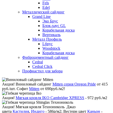
Fels
Edel
Металлический сайдинг
Grand Line
Эко Брус
Блок-хаус GL
Корабельная доска
Вертикаль
Металл Профиль
Lбрус
Woodstock
Корабельная доска
Фиброцементный сайдинг
Cedral
Cedral Click
Профнастил для забора
Акция!
Виниловый сайдинг
Mitten серия Oregon Pride
от 415
руб./шт. Софит
Mitten
от 690руб./м2!
Акция!
Мягкая кровля IKO Cambridge XPRESS
- 972 руб./м2
Акция!
Мягкая кровля Технониколь Джаз
цвета
Кастилия
,
Индиго
- 586р/м2; Вестерн цвет
Каньон
-