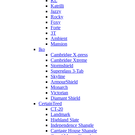
KL
Katrilli
Jazzy
Rocky
Foxy
Forte
3T
Ambient
Mansion
Iko
Cambridge X-press
Cambridge Xtreme
Stormshield
Superglass 3-Tab
Skyline
ArmourShield
Monarch
Victorian
Diamant Shield
CertainTeed
CT-20
Landmark
Highland Slate
Independence Shangle
Carriage House Shangle