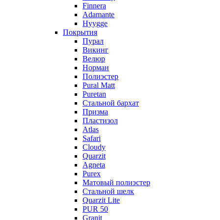
Finnera
Adamante
Hyygge
Покрытия
Пурал
Викинг
Велюр
Норман
Полиэстер
Pural Matt
Puretan
Стальной бархат
Призма
Пластизол
Atlas
Safari
Cloudy
Quarzit
Agneta
Purex
Матовый полиэстер
Стальной шелк
Quarzit Lite
PUR 50
Granit