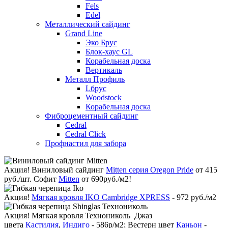
Fels
Edel
Металлический сайдинг
Grand Line
Эко Брус
Блок-хаус GL
Корабельная доска
Вертикаль
Металл Профиль
Lбрус
Woodstock
Корабельная доска
Фиброцементный сайдинг
Cedral
Cedral Click
Профнастил для забора
Акция!
Виниловый сайдинг
Mitten серия Oregon Pride
от 415
руб./шт. Софит
Mitten
от 690руб./м2!
Акция!
Мягкая кровля IKO Cambridge XPRESS
- 972 руб./м2
Акция!
Мягкая кровля Технониколь Джаз
цвета
Кастилия
,
Индиго
- 586р/м2; Вестерн цвет
Каньон
-