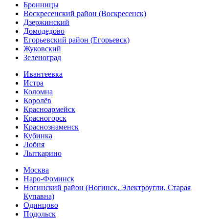
Бронницы
Воскресенский район (Воскресенск)
Дзержинский
Домодедово
Егорьевский район (Егорьевск)
Жуковский
Зеленоград
Ивантеевка
Истра
Коломна
Королёв
Красноармейск
Красногорск
Краснознаменск
Кубинка
Лобня
Лыткарино
Москва
Наро-Фоминск
Ногинский район (Ногинск, Электроугли, Старая
Купавна)
Одинцово
Подольск