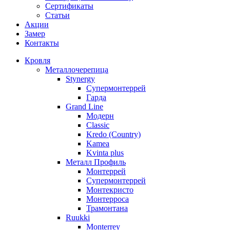
Сертификаты
Статьи
Акции
Замер
Контакты
Кровля
Металлочерепица
Stynergy
Супермонтеррей
Гарда
Grand Line
Модерн
Classic
Kredo (Country)
Kamea
Kvinta plus
Металл Профиль
Монтеррей
Супермонтеррей
Монтекристо
Монтерроса
Трамонтана
Ruukki
Monterrey