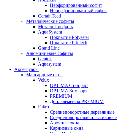
Перфорированный софит
Неперфорированный софит
CertainTeed
Металлические софиты
Металл Профиль
AquaSystem
Покрытие Polyester
Покрытие Printech
Grand Line
Алюминиевые софиты
Gentek
Aquasystem
Аксессуары
Мансардные окна
Velux
OPTIMA Стандарт
OPTIMA Комфорт
PREMIUM
Доп. элементы PREMIUM
Fakro
Cреднеповоротные деревянные
Cреднеповоротные пластиковые
Арочные окна
Карнизные окна