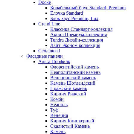
Docke
Корабельный брус Standard, Premium
Елочка Standard
Блок хаус Premium, Lux
Grand Line
Классика Стандарт-коллекция
Акрил Премиум-коллекция
Tundra Дизайн-коллекция
Лайт Эконом-коллекция
Certainteed
Фасадные панели
Альта Профиль
Флорентийский камень
Неаполитанский камень
Венецианский камень
Камень Шотландский
Пражский камень
Кирпич Рижский
Комби
Неаполь
Туф
Венеция
Кирпич Клинкерный
Скалистый Камень
Камень