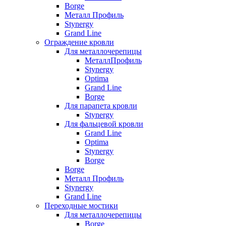
Borge
Металл Профиль
Stynergy
Grand Line
Ограждение кровли
Для металлочерепицы
МеталлПрофиль
Stynergy
Optima
Grand Line
Borge
Для парапета кровли
Stynergy
Для фальцевой кровли
Grand Line
Optima
Stynergy
Borge
Borge
Металл Профиль
Stynergy
Grand Line
Переходные мостики
Для металлочерепицы
Borge