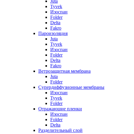
Juta
Tyvek
Изоспан
Folder
Delta
Fakro
Пароизоляция
Juta
Tyvek
Изоспан
Folder
Delta
Fakro
Ветрозащитная мембрана
Juta
Folder
Супердиффузионные мембраны
Изоспан
Tyvek
Folder
Отражающие пленки
Изоспан
Folder
Delta
Разделительный слой