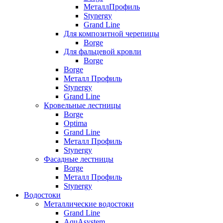
МеталлПрофиль
Stynergy
Grand Line
Для композитной черепицы
Borge
Для фальцевой кровли
Borge
Borge
Металл Профиль
Stynergy
Grand Line
Кровельные лестницы
Borge
Optima
Grand Line
Металл Профиль
Stynergy
Фасадные лестницы
Borge
Металл Профиль
Stynergy
Водостоки
Металлические водостоки
Grand Line
AquAsystem