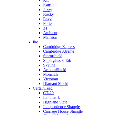
KL
Katrilli
Jazzy
Rocky
Foxy
Forte
3T
Ambient
Mansion
Iko
Cambridge X-press
Cambridge Xtreme
Stormshield
Superglass 3-Tab
Skyline
ArmourShield
Monarch
Victorian
Diamant Shield
CertainTeed
CT-20
Landmark
Highland Slate
Independence Shangle
Carriage House Shangle