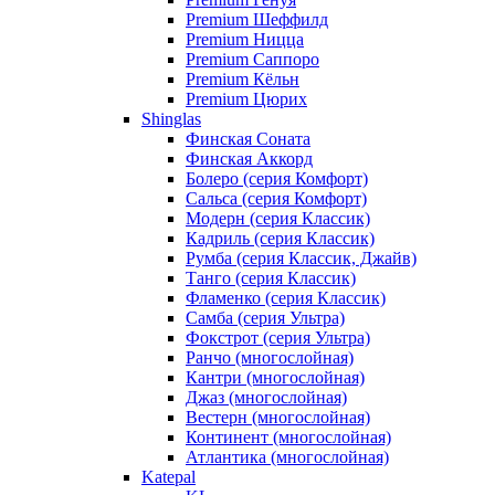
Premium Шеффилд
Premium Ницца
Premium Саппоро
Premium Кёльн
Premium Цюрих
Shinglas
Финская Соната
Финская Аккорд
Болеро (серия Комфорт)
Сальса (серия Комфорт)
Модерн (серия Классик)
Кадриль (серия Классик)
Румба (серия Классик, Джайв)
Танго (серия Классик)
Фламенко (серия Классик)
Самба (серия Ультра)
Фокстрот (серия Ультра)
Ранчо (многослойная)
Кантри (многослойная)
Джаз (многослойная)
Вестерн (многослойная)
Континент (многослойная)
Атлантика (многослойная)
Katepal