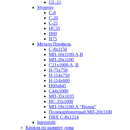
GL-21
Stynergy
C-8
C-20
C-21
НС35
Н60
H75
Металл Профиль
С-8х1150
МП-10x1100-А,В
МП-20х1100
С21х1000-А, В
H-75х750
Н-114х750
Н-114х600
Н60х845
С44х1000
МП-35х1035
НС-35х1000
МП-18х1100-А “Волна”
Поликарбонатный МП-20х1100
ПВХ С-8х1214
Interprofil
Кровля по размеру дома