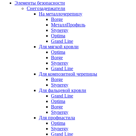
Элементы безопасности
Снегозадержатели
На металлочерепицу
Borge
МеталлПрофиль
Stynergy
Optima
Grand Line
Для мягкой кровли
Optima
Borge
Stynergy
Grand Line
Для композитной черепицы
Borge
Stynergy
Для фальцевой кровли
Grand Line
Optima
Borge
Stynergy
Для профнастила
Optima
Stynergy
Grand Line