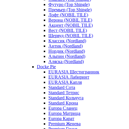
Футуро (Top Shingle)
Премьер (Top Shingle)
Лофт (NOBIL TILE)
Верона (NOBIL TILE)
Акцент (NOBIL TILE)
Вест (NOBIL TILE)
Шервуд (NOBIL TILE)
Классик (Nordland)
Антик (Nordland)
Нордик (Nordland)
Альпин (Nordland)
Аляска (Nordland)
Docke Pie
EURASIA Шестигранник
EURASIA Лабиринт
EURASIA Капля
Standard Сота
Standard Тетрис
Standard Кольчуга
Standard Крона
Europa Сланец
Europa Матрица
Europa Карат
Premium Женева
Premium Генуя