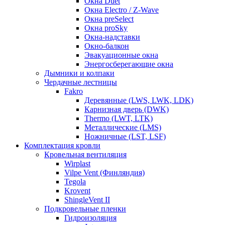
Окна Duet
Окна Electro / Z-Wave
Окна preSelect
Окна proSky
Окна-надставки
Окно-балкон
Эвакуационные окна
Энергосберегающие окна
Дымники и колпаки
Чердачные лестницы
Fakro
Деревянные (LWS, LWK, LDK)
Карнизная дверь (DWK)
Thermo (LWT, LTK)
Металлические (LMS)
Ножничные (LST, LSF)
Комплектация кровли
Кровельная вентиляция
Wirplast
Vilpe Vent (Финляндия)
Tegola
Krovent
ShingleVent II
Подкровельные пленки
Гидроизоляция