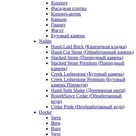
Кирпич
Фасадная плитка
Кирпич-антик
Каньон
Гранит
Фагот
Бутовый камень
Nailite
Hand-Laid Brick (Кирпичная кладка)
Hand-Cut Stone (Обработанный камень)
Stacked Stone (Природный камень)
Stacked Stone Premium (Природный
камень)
Creek Ledgestone (Бутовый камень)
Creek Ledgestone Premium (Бутовый
камень Премиум)
Hand-Split Shake (Деревянная щепа)
RoughSawn Cedar (Обработанный
кедр)
Cedar Pride (Необработанный кедр)
Docke
Stern
Berg
Burg
Stein