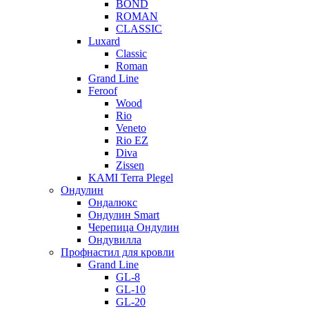
BOND
ROMAN
CLASSIC
Luxard
Classic
Roman
Grand Line
Feroof
Wood
Rio
Veneto
Rio EZ
Diva
Zissen
KAMI Terra Plegel
Ондулин
Ондалюкс
Ондулин Smart
Черепица Ондулин
Ондувилла
Профнастил для кровли
Grand Line
GL-8
GL-10
GL-20