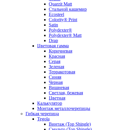
Quarzit Matt
Стальной кашемир
Ecosteel
Colority® Print
Satin
Polydexter®
Polydexter® Matt
Drap
Цветовая гамма
Коричневая
Красная
Серая
Зеленая
Терракотовая
Синяя
Черная
Вишневая
Светлая, бежевая
Цветная
Калькулятор
Монтаж металлочерепицы
Гибкая черепица
Tegola
Винтаж (Top Shingle)
Смальто (Top Shingle)