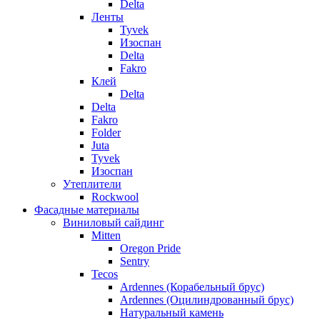
Delta
Ленты
Tyvek
Изоспан
Delta
Fakro
Клей
Delta
Delta
Fakro
Folder
Juta
Tyvek
Изоспан
Утеплители
Rockwool
Фасадные материалы
Виниловый сайдинг
Mitten
Oregon Pride
Sentry
Tecos
Ardennes (Корабельный брус)
Ardennes (Оцилиндрованный брус)
Натуральный камень