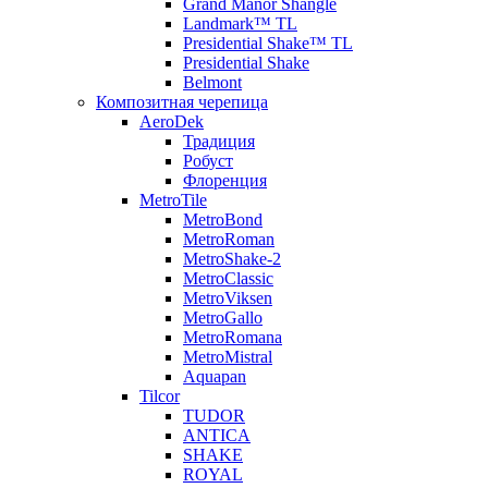
Grand Manor Shangle
Landmark™ TL
Presidential Shake™ TL
Presidential Shake
Belmont
Композитная черепица
AeroDek
Традиция
Робуст
Флоренция
MetroTile
MetroBond
MetroRoman
MetroShake-2
MetroClassic
MetroViksen
MetroGallo
MetroRomana
MetroMistral
Aquapan
Tilcor
TUDOR
ANTICA
SHAKE
ROYAL