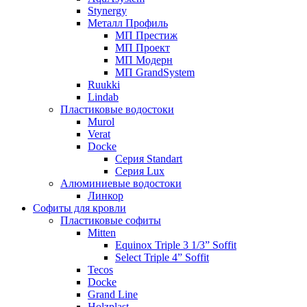
Stynergy
Металл Профиль
МП Престиж
МП Проект
МП Модерн
МП GrandSystem
Ruukki
Lindab
Пластиковые водостоки
Murol
Verat
Docke
Серия Standart
Серия Lux
Алюминиевые водостоки
Линкор
Софиты для кровли
Пластиковые софиты
Mitten
Equinox Triple 3 1/3” Soffit
Select Triple 4” Soffit
Tecos
Docke
Grand Line
Holzplast